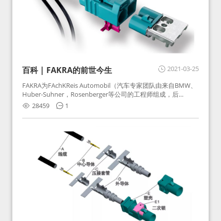
2021-03-25
百科 | FAKRA的前世今生
FAKRA为FAchKReis Automobil（汽车专家团队由来自BMW、
Huber-Suhner，Rosenberger等公司的工程师组成，后
Huber-Suhner相关连接器业务及技术在2010年并入
28459
1
Rosenberger）缩写。起初为BMW需求用于车载收音机天线连
接，如今FAKRA已成为汽车行业通用标准的射频连接器，被业
内广泛应用。