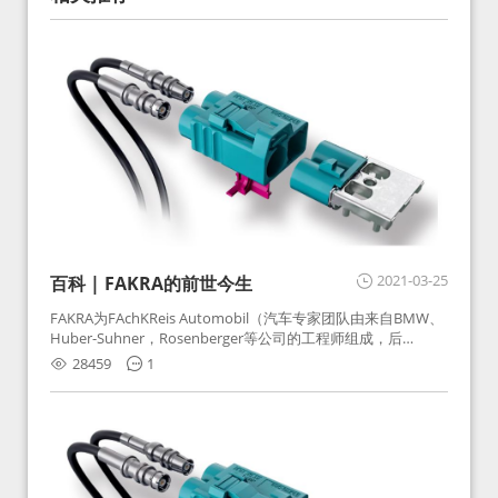
2021-03-25
百科 | FAKRA的前世今生
FAKRA为FAchKReis Automobil（汽车专家团队由来自BMW、
Huber-Suhner，Rosenberger等公司的工程师组成，后
Huber-Suhner相关连接器业务及技术在2010年并入
28459
1
Rosenberger）缩写。起初为BMW需求用于车载收音机天线连
接，如今FAKRA已成为汽车行业通用标准的射频连接器，被业
内广泛应用。