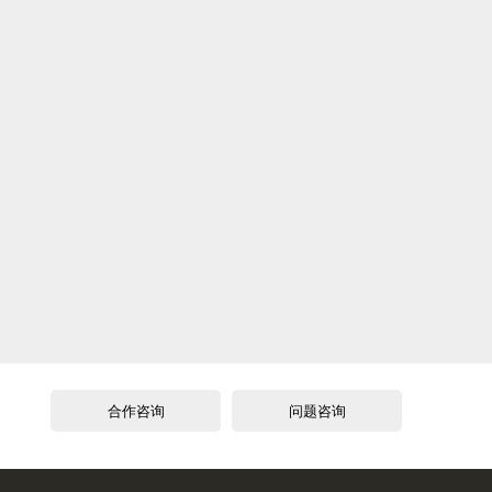
合作咨询
问题咨询