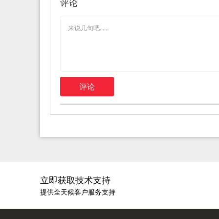
评论
评论
立即获取技术支持
提供全天候客户服务支持