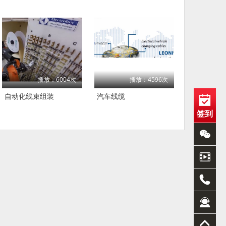
播放：6004次
播放：4596次
自动化线束组装
汽车线缆
签到