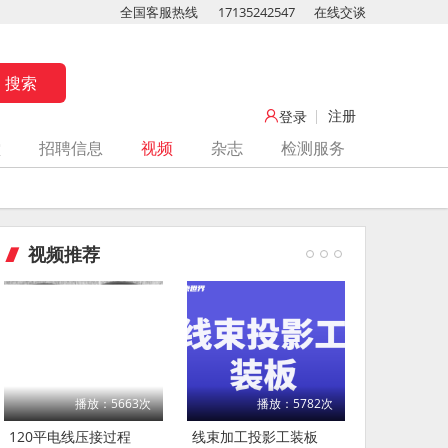
全国客服热线
17135242547
在线交谈
注册
登录
堂
招聘信息
视频
杂志
检测服务
视频推荐
播放：5663次
播放：5782次
120平电线压接过程
线束加工投影工装板